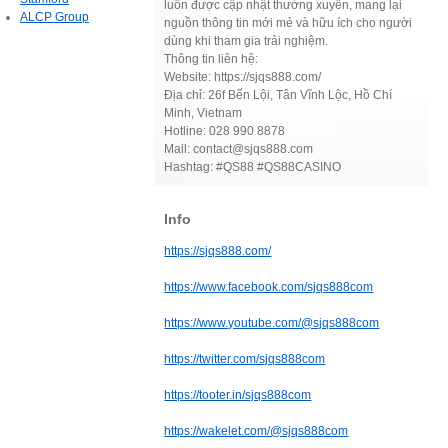
luôn được cập nhật thường xuyên, mang lại
ALCP Group
nguồn thông tin mới mẻ và hữu ích cho người
dùng khi tham gia trải nghiệm.
Thông tin liên hệ:
Website: https://sjqs888.com/
Địa chỉ: 26f Bến Lội, Tân Vĩnh Lộc, Hồ Chí
Minh, Vietnam
Hotline: 028 990 8878
Mail: contact@sjqs888.com
Hashtag: #QS88 #QS88CASINO
Info
https://sjqs888.com/
https://www.facebook.com/sjqs888com
https://www.youtube.com/@sjqs888com
https://twitter.com/sjqs888com
https://tooter.in/sjqs888com
https://wakelet.com/@sjqs888com