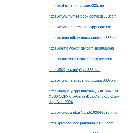
https://safechat.com/u/sjqs888com
https://www.mymeetbook.com/sjqs888com
https://www.pinterest.com/sjqs888com/
https://community.wongcw.com/sjqs888com
https://demo.wowonder.com/sjqs888com
https://shareyoursocial.com/sjqs888com
https://500px.com/p/sjqs888com
https://www.instapaper.com/p/sjqs888com
https://magic.ly/sjqs888com/QS88-Nha-Cai-
QS88.COM-Kho-Game-DJa-Dang-Uu-DJai-
Hap-Dan-2026
https://www.band.us/band/102646639/intro
https://protocol.ooo/ja/users/sjqs888com