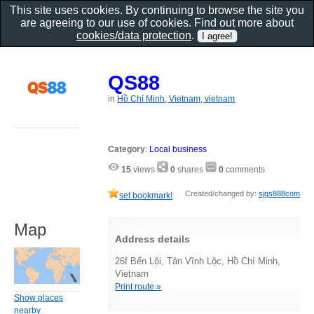
This site uses cookies. By continuing to browse the site you
are agreeing to our use of cookies. Find out more about
cookies/data protection
.
QS88
in
Hồ Chí Minh, Vietnam, vietnam
Category
:
Local business
15
views
0
shares
0
comments
Created/changed by:
sjqs888com
set bookmark!
Map
Address details
26f Bến Lội, Tân Vĩnh Lộc, Hồ Chí Minh,
Vietnam
Print route »
Show places
nearby