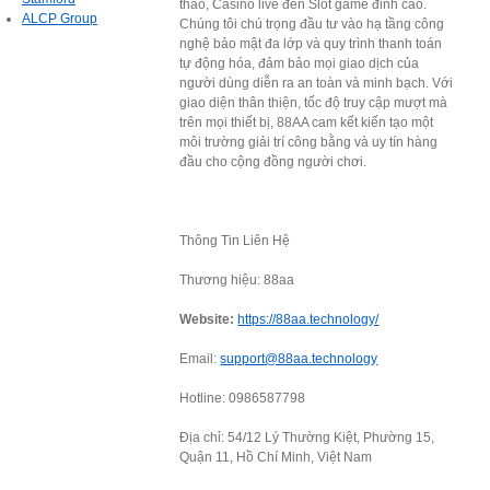
thao, Casino live đến Slot game đỉnh cao.
ALCP Group
Chúng tôi chú trọng đầu tư vào hạ tầng công
nghệ bảo mật đa lớp và quy trình thanh toán
tự động hóa, đảm bảo mọi giao dịch của
người dùng diễn ra an toàn và minh bạch. Với
giao diện thân thiện, tốc độ truy cập mượt mà
trên mọi thiết bị, 88AA cam kết kiến tạo một
môi trường giải trí công bằng và uy tín hàng
đầu cho cộng đồng người chơi.
Thông Tin Liên Hệ
Thương hiệu: 88aa
Website:
https://88aa.technology/
Email:
support@88aa.technology
Hotline: 0986587798
Địa chỉ: 54/12 Lý Thường Kiệt, Phường 15,
Quận 11, Hồ Chí Minh, Việt Nam