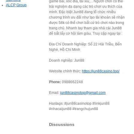
game bài, xóc đĩa, tài xỉu,... Người chơi có thể
ALCP Group
trải nghiệm đa dạng các trò chơi ưu thích của
mình. Đặc biệt Jun88 đang tổ chức nhiều
chương trình ưu đãi như tạo tài khoản sẽ nhận
được 58k có thể chơi bất cứ trò chơi nào trong
trang chủ. Nhanh tay tham gia nhà cái Jun88
để bắt lấy cơ hội làm giàu. Truy cập ngay tại :
Địa Chỉ Doanh Nghiệp: Số 22 Hải Triều, Bến
Nghé, Hồ Chí Minh
Doanh nghiệp: Jun88
Website chính thức:
https://jun88casino.top/
Phone:
0988662248
Email:
jun88casinotop@gmail.com
Hastags: #jun88casinotop #linkjun88
#nhacaijun88 #trangchujun88
Discussions