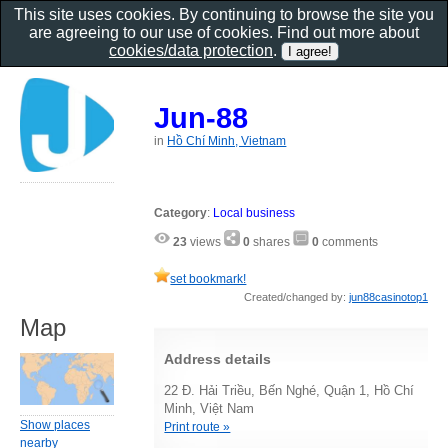
This site uses cookies. By continuing to browse the site you
are agreeing to our use of cookies. Find out more about
cookies/data protection
.
Jun-88
in
Hồ Chí Minh, Vietnam
Category
:
Local business
23
views
0
shares
0
comments
set bookmark!
Created/changed by:
jun88casinotop1
Map
Address details
22 Đ. Hải Triều, Bến Nghé, Quận 1, Hồ Chí
Minh, Việt Nam
Show places
Print route »
nearby