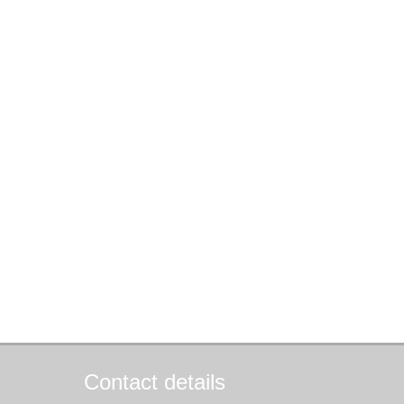
Contact details