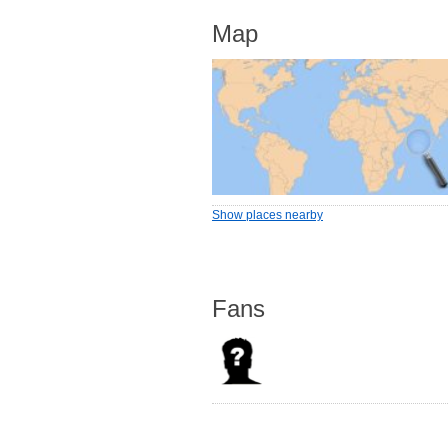
Map
Show places nearby
Fans