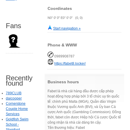
Coordinates
N0° 0' 0" E0° 0' 0" (0, 0)
Fans
Start navigation »
Phone & WWW
0989908787
https://fabet8.locker/
Recently
found
Business hours
Fabet là nhà cái hàng đầu được cấp phép
789CLUB
hoạt động hợp pháp bởi 3 tổ chức uy tín quốc
daicooper
tế: chính phủ Malta (MGA), Quần đảo Virgin
Cornerstone
thuộc Vương quốc Anh (BVI), và Ủy ban Cá
Couple Home
cược Anh quốc (Gambling Commission). Đồng
Services
thời, fabet còn được Hiệp hội Cá cược Quốc tế
Goldfish Swim
công nhận là nhà cái đáng tin cậy.
School -
Tên thương hiệu: Fabet
Stamford