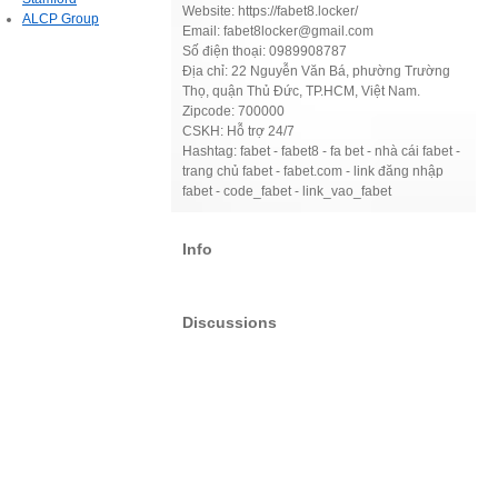
Website: https://fabet8.locker/
ALCP Group
Email: fabet8locker@gmail.com
Số điện thoại: 0989908787
Địa chỉ: 22 Nguyễn Văn Bá, phường Trường
Thọ, quận Thủ Đức, TP.HCM, Việt Nam.
Zipcode: 700000
CSKH: Hỗ trợ 24/7
Hashtag: fabet - fabet8 - fa bet - nhà cái fabet -
trang chủ fabet - fabet.com - link đăng nhập
fabet - code_fabet - link_vao_fabet
Info
Discussions