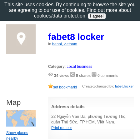
This site uses cookies. By continuing to browse the site you
are agreeing to our use of cookies. Find out more about
cookies/data protection
.
fabet8 locker
in
hanoi, vietnam
Category
:
Local business
34
views
0
shares
0
comments
Created/changed by:
fabet8locker
set bookmark!
Map
Address details
22 Nguyễn Văn Bá, phường Trường Thọ,
quận Thủ Đức, TP.HCM, Việt Nam.
Print route »
Show places
nearby