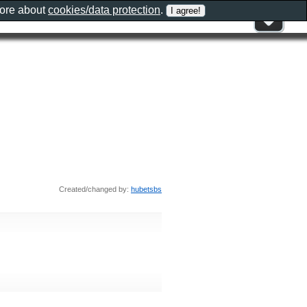
more about
cookies/data protection
.
Created/changed by:
hubetsbs