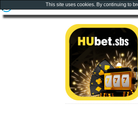
This site uses cookies. By continuing to b