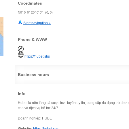
Coordinates
N0° 0' 0" E0° 0' 0" (0, 0)
Start navigation »
Phone & WWW
https://hubet.sbs
Business hours
Info
Hubet là nền tảng cá cược trực tuyến uy tín, cung cấp đa dạng trò chơi g
cao và dịch vụ hỗ trợ 24/7.
Doanh nghiệp: HUBET
Website:
https://hubet.sbs