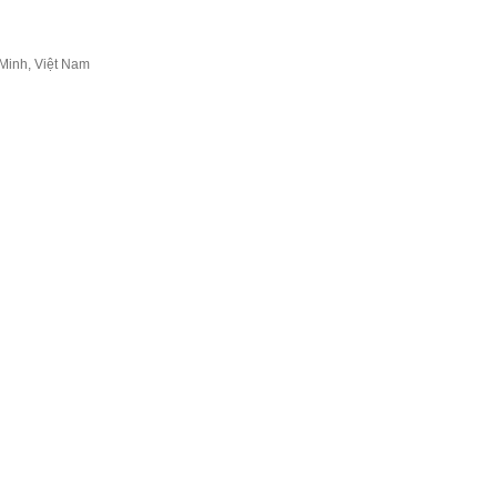
Minh, Việt Nam