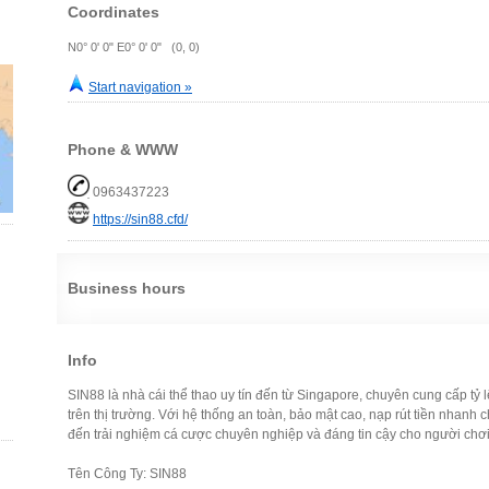
Coordinates
N0° 0' 0" E0° 0' 0" (0, 0)
Start navigation »
Phone & WWW
̣0963437223
https://sin88.cfd/
Business hours
Info
SIN88 là nhà cái thể thao uy tín đến từ Singapore, chuyên cung cấp tỷ l
trên thị trường. Với hệ thống an toàn, bảo mật cao, nạp rút tiền nhanh
đến trải nghiệm cá cược chuyên nghiệp và đáng tin cậy cho người chơi
Tên Công Ty: SIN88