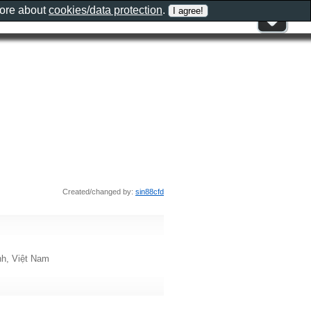
more about
cookies/data protection
.
Created/changed by:
sin88cfd
h, Việt Nam