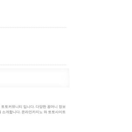
 토토커뮤니티 입니다. 다양한 꽁머니 정보
를 소개합니다. 온라인카지노 와 토토사이트