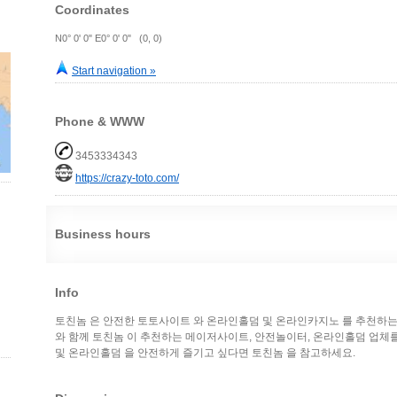
Coordinates
N0° 0' 0" E0° 0' 0" (0, 0)
Start navigation »
Phone & WWW
3453334343
https://crazy-toto.com/
Business hours
Info
토친놈 은 안전한 토토사이트 와 온라인홀덤 및 온라인카지노 를 추천하는
와 함께 토친놈 이 추천하는 메이저사이트, 안전놀이터, 온라인홀덤 업체
및 온라인홀덤 을 안전하게 즐기고 싶다면 토친놈 을 참고하세요.