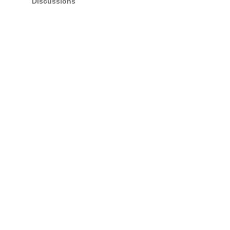
Discussions