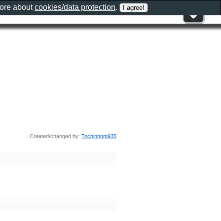
more about
cookies/data protection
.
Created/changed by:
Tochinnom935