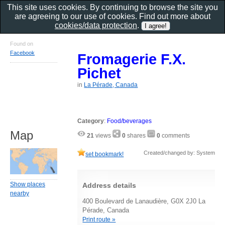
This site uses cookies. By continuing to browse the site you
are agreeing to our use of cookies. Find out more about
cookies/data protection
.
Found on
Facebook
Fromagerie F.X.
Pichet
in
La Pérade, Canada
Category
:
Food/beverages
Map
21
views
0
shares
0
comments
Created/changed by: System
set bookmark!
Show places
Address details
nearby
400 Boulevard de Lanaudière, G0X 2J0 La
Pérade, Canada
Print route »