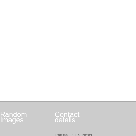
Random
Contact
Images
details
Fromagerie F.X. Pichet