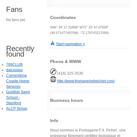
Fans
Coordinates
No fans yet.
N46° 34' 17.31899" W72° 10' 47.07558"
(46.571477497596, -72.179743217056)
Start navigation »
Recently
found
Phone & WWW
789CLUB
daicooper
(418) 325-3536
Cornerstone
Couple Home
http://www.fromageriefxpichet.com/
Services
Goldfish Swim
School -
Business hours
Stamford
ALCP Group
Info
Nous sommes la Fromagerie F.X. Pichet ; une
entreprise fièrement certifiée biologique et