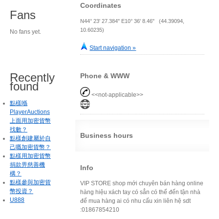
Coordinates
Fans
N44° 23' 27.384" E10° 36' 8.46" (44.39094,
10.60235)
No fans yet.
Start navigation »
Recently
Phone & WWW
found
<<not-applicable>>
點樣喺
PlayerAuctions
上面用加密貨幣
找數？
Business hours
點樣創建屬於自
己嘅加密貨幣？
點樣用加密貨幣
捐款畀慈善機
Info
構？
點樣參與加密貨
VIP STORE shop mới chuyên bán hàng online
幣投資？
hàng hiệu xách tay có sẳn có thể đến tận nhà
U888
để mua hàng ai có nhu cấu xin liên hệ sdt
:01867854210