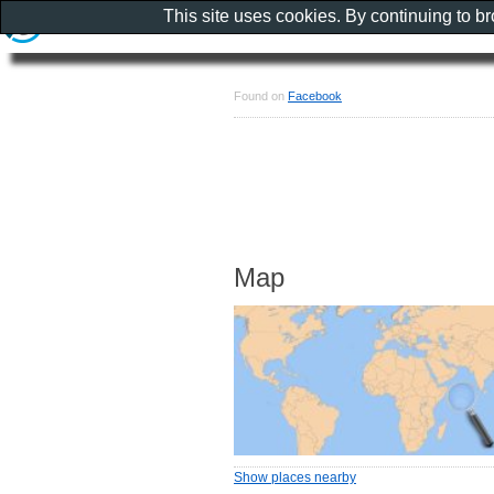
This site uses cookies. By continuing to b
Found on
Facebook
Map
Show places nearby