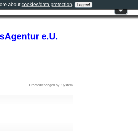
more about
cookies/data protection
.
sAgentur e.U.
Created/changed by: System