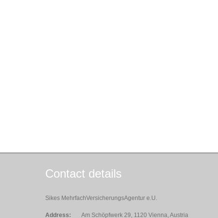
Contact details
Sikes MehrfachVersicherungsAgentur e.U.
Address:
Am Schöpfwerk 29, 1120 Vienna, Austria