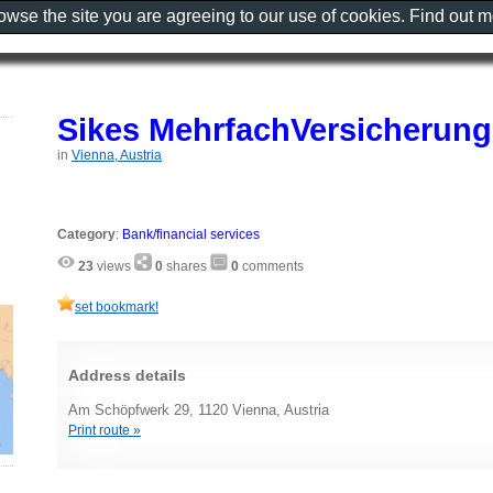
rowse the site you are agreeing to our use of cookies. Find out 
Sikes MehrfachVersicherung
in
Vienna, Austria
Category
:
Bank/financial services
23
views
0
shares
0
comments
set bookmark!
Address details
Am Schöpfwerk 29, 1120 Vienna, Austria
Print route »