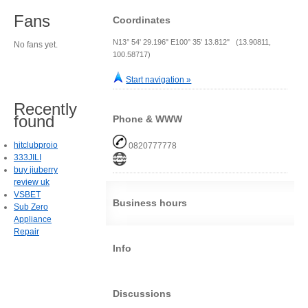
Fans
Coordinates
N13° 54' 29.196" E100° 35' 13.812" (13.90811,
No fans yet.
100.58717)
Start navigation »
Recently
found
Phone & WWW
hitclubproio
0820777778
333JILI
buy jiuberry
review uk
VSBET
Business hours
Sub Zero
Appliance
Repair
Info
Discussions