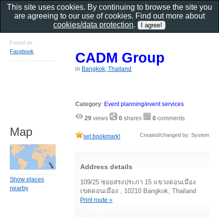
This site uses cookies. By continuing to browse the site you
are agreeing to our use of cookies. Find out more about
cookies/data protection
.
Found on
Facebook
CADM Group
in
Bangkok, Thailand
Category
:
Event planning/event services
29
views
0
shares
0
comments
Map
Created/changed by: System
set bookmark!
Address details
Show places
109/25 ซอยสรงประภา 15 แขวงดอนเมือง
nearby
เขตดอนเมือง , 10210 Bangkok, Thailand
Print route »