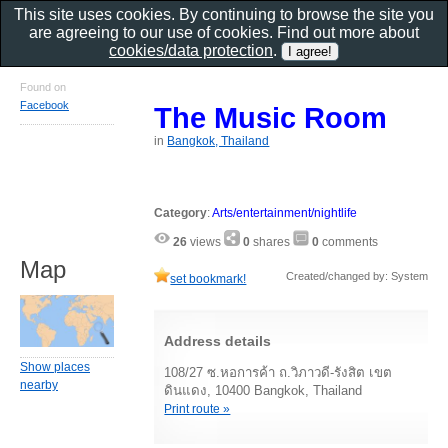
This site uses cookies. By continuing to browse the site you
are agreeing to our use of cookies. Find out more about
cookies/data protection
.
Found on
Facebook
The Music Room
in
Bangkok, Thailand
Category
:
Arts/entertainment/nightlife
26
views
0
shares
0
comments
Map
Created/changed by: System
set bookmark!
Address details
Show places
108/27 ซ.หอการค้า ถ.วิภาวดี-รังสิต เขต
nearby
ดินแดง, 10400 Bangkok, Thailand
Print route »