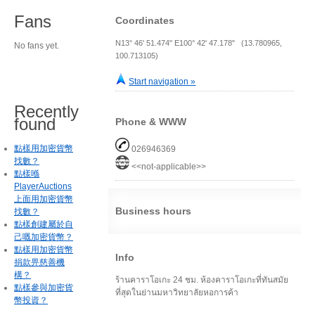
Fans
Coordinates
N13° 46' 51.474" E100° 42' 47.178" (13.780965,
No fans yet.
100.713105)
Start navigation »
Recently
found
Phone & WWW
點樣用加密貨幣
026946369
找數？
<<not-applicable>>
點樣喺
PlayerAuctions
上面用加密貨幣
Business hours
找數？
點樣創建屬於自
己嘅加密貨幣？
點樣用加密貨幣
Info
捐款畀慈善機
構？
ร้านคาราโอเกะ 24 ชม. ห้องคาราโอเกะที่ทันสมัย
點樣參與加密貨
ที่สุดในย่านมหาวิทยาลัยหอการค้า
幣投資？