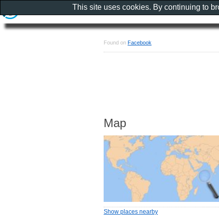
This site uses cookies. By continuing to b
Found on
Facebook
Map
Show places nearby