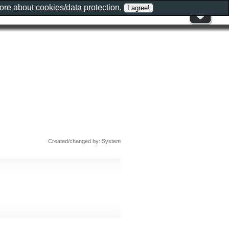
more about
cookies/data protection
.
Created/changed by: System