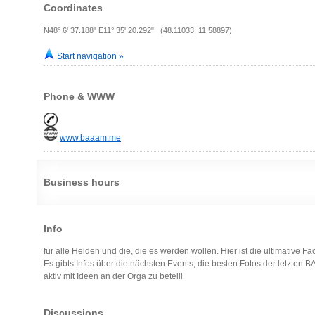
Coordinates
N48° 6' 37.188" E11° 35' 20.292" (48.11033, 11.58897)
Start navigation »
Phone & WWW
www.baaam.me
Business hours
Info
für alle Helden und die, die es werden wollen. Hier ist die ultimative
Es gibts Infos über die nächsten Events, die besten Fotos der letzten 
aktiv mit Ideen an der Orga zu beteili
Discussions