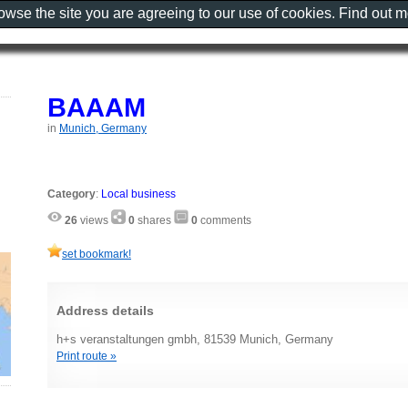
rowse the site you are agreeing to our use of cookies. Find out 
BAAAM
in
Munich, Germany
Category
:
Local business
26
views
0
shares
0
comments
set bookmark!
Address details
h+s veranstaltungen gmbh, 81539 Munich, Germany
Print route »