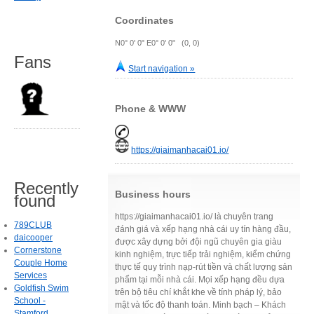
Coordinates
N0° 0' 0" E0° 0' 0" (0, 0)
Fans
Start navigation »
Phone & WWW
https://giaimanhacai01.io/
Recently
Business hours
found
https://giaimanhacai01.io/ là chuyên trang
789CLUB
đánh giá và xếp hạng nhà cái uy tín hàng đầu,
daicooper
được xây dựng bởi đội ngũ chuyên gia giàu
Cornerstone
kinh nghiệm, trực tiếp trải nghiệm, kiểm chứng
Couple Home
thực tế quy trình nạp-rút tiền và chất lượng sản
Services
phẩm tại mỗi nhà cái. Mọi xếp hạng đều dựa
Goldfish Swim
trên bộ tiêu chí khắt khe về tính pháp lý, bảo
School -
mật và tốc độ thanh toán. Minh bạch – Khách
Stamford