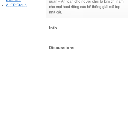
quan – An toàn cho người chơi là kim chỉ nam
ALCP Group
cho mọi hoạt động của hệ thống giải mã top
nhà cái.
Info
Discussions