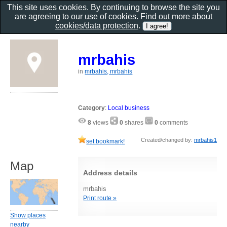
This site uses cookies. By continuing to browse the site you
are agreeing to our use of cookies. Find out more about
cookies/data protection
.
mrbahis
in
mrbahis, mrbahis
Category
:
Local business
8
views
0
shares
0
comments
Created/changed by:
mrbahis1
set bookmark!
Map
Address details
mrbahis
Print route »
Show places
nearby