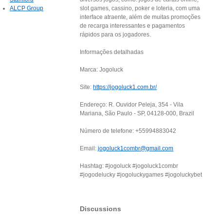
ALCP Group
slot games, cassino, poker e loteria, com uma
interface atraente, além de muitas promoções
de recarga interessantes e pagamentos
rápidos para os jogadores.
Informações detalhadas
Marca: Jogoluck
Site:
https://jogoluck1.com.br/
Endereço: R. Ouvidor Peleja, 354 - Vila
Mariana, São Paulo - SP, 04128-000, Brazil
Número de telefone: +55994883042
Email:
jogoluck1combr@gmail.com
Hashtag: #jogoluck #jogoluck1combr
#jogodelucky #jogoluckygames #jogoluckybet
Discussions