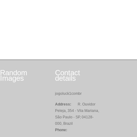
Random
Contact
Images
details
jogoluck1combr
Address:
R. Ouvidor
Peleja, 354 - Vila Mariana,
São Paulo - SP, 04128-
000, Brazil
Phone: