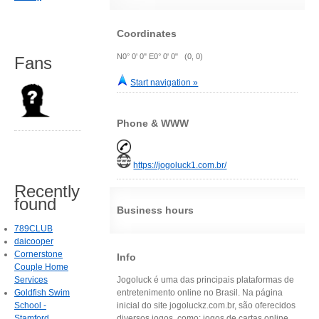
Coordinates
N0° 0' 0" E0° 0' 0" (0, 0)
Fans
Start navigation »
Phone & WWW
https://jogoluck1.com.br/
Recently
found
Business hours
789CLUB
daicooper
Cornerstone
Info
Couple Home
Services
Jogoluck é uma das principais plataformas de
Goldfish Swim
entretenimento online no Brasil. Na página
School -
inicial do site jogoluckz.com.br, são oferecidos
Stamford
diversos jogos, como: jogos de cartas online,