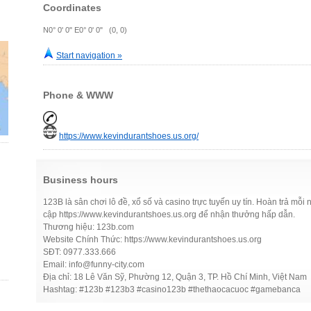
Coordinates
N0° 0' 0" E0° 0' 0" (0, 0)
Start navigation »
Phone & WWW
https://www.kevindurantshoes.us.org/
Business hours
123B là sân chơi lô đề, xổ số và casino trực tuyến uy tín. Hoàn trả mỗi 
cập https://www.kevindurantshoes.us.org để nhận thưởng hấp dẫn.
Thương hiệu: 123b.com
Website Chính Thức: https://www.kevindurantshoes.us.org
SĐT: 0977.333.666
Email: info@funny-city.com
Địa chỉ: 18 Lê Văn Sỹ, Phường 12, Quận 3, TP. Hồ Chí Minh, Việt Nam
Hashtag: #123b #123b3 #casino123b #thethaocacuoc #gamebanca