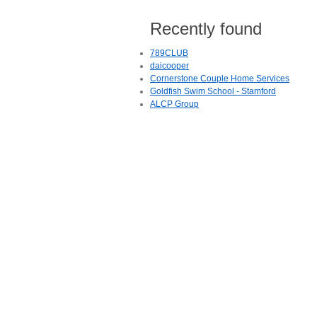
Recently found
789CLUB
daicooper
Cornerstone Couple Home Services
Goldfish Swim School - Stamford
ALCP Group