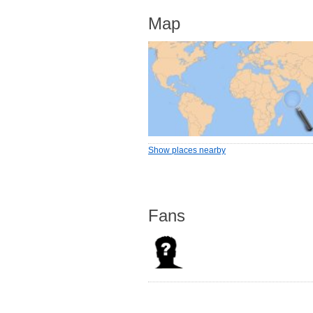
Map
Show places nearby
Fans