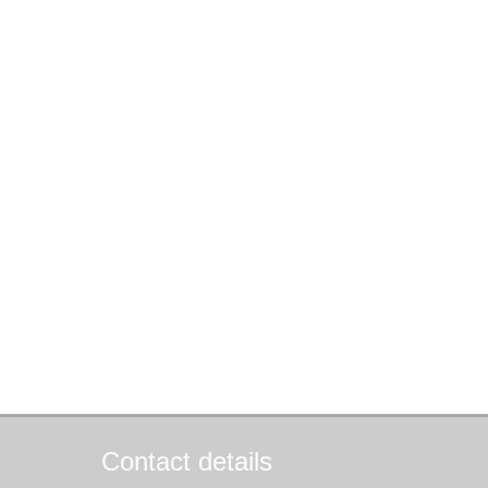
Contact details