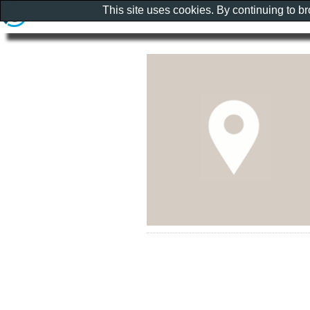
This site uses cookies. By continuing to b