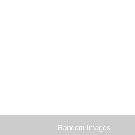
Random
Images