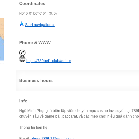
Coordinates
N0° 0' 0" E0° 0' 0" (0, 0)
Start navigation »
Phone & WWW
https://789bet1.club/author
Business hours
Info
Ngô Minh Phụng là biên tập viên chuyên mục casino trực tuyến tại 
chuyên sâu về game bài, baccarat, và các mẹo chơi hiệu quả dành cho
Thông tin liên hệ:
Email:
phung789b1@gmail.com