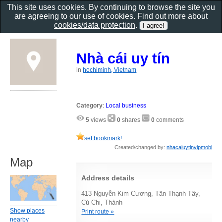
This site uses cookies. By continuing to browse the site you
are agreeing to our use of cookies. Find out more about
cookies/data protection
.
Nhà cái uy tín
in
hochiminh, Vietnam
Category
:
Local business
5
views
0
shares
0
comments
set bookmark!
Created/changed by:
nhacaiuytinvipmobi
Map
Address details
413 Nguyễn Kim Cương, Tân Thạnh Tây,
Củ Chi, Thành
Show places
Print route »
nearby