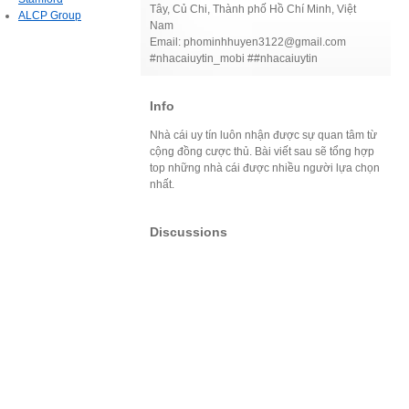
Tây, Củ Chi, Thành phố Hồ Chí Minh, Việt
ALCP Group
Nam
Email: phominhhuyen3122@gmail.com
#nhacaiuytin_mobi ##nhacaiuytin
Info
Nhà cái uy tín luôn nhận được sự quan tâm từ
cộng đồng cược thủ. Bài viết sau sẽ tổng hợp
top những nhà cái được nhiều người lựa chọn
nhất.
Discussions